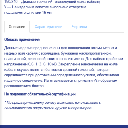
150/240 – Диапазон сечений токоведущей жилы кабеля;
У — На изделии в лопатке выполнено отверстие
под диаметр шпильки 16 мм
Описание
Характеристики
Чертежи
Область применения:
Данные изделия предназначены для оконцевания алюминиевых и
медных жил кабеля с изоляцией: бумажной маслопропитанной,
пластиковой, резиновой, сшитого полиэтилена. Для кабеля с рабочим
напряжением 0,6; 1; 3; 6; 10 кВ. Закрепление наконечника на жиле
кабеля осуществляется болтом со срывной головкой, которая
скручивается при достижении определенного усилия, обеспечивая
надежное соединение. Изготавливается с прямым и «V»-образным
расположением болтов.
Не подлежит обязательной сертификации.
* По предварительному заказу возможно изготовление с
гальваническим покрытием и других типоразмеров.