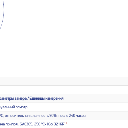
раметры замера / Единицы измерения
зуальный осмотр
ºC, относительная влажность 90%, после 240 часов
*1
на припоя: SAC305, 250 ºCх10с/ 3216R