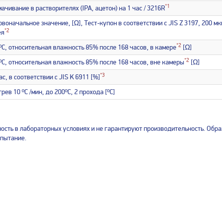
*1
ачивание в растворителях (IPA, ацетон) на 1 час / 3216R
воначальное значение, [Ω], Тест-купон в соответствии с JIS Z 3197, 200 м
*2
ея
*2
ºC, относительная влажность 85% после 168 часов, в камере
[Ω]
*2
ºC, относительная влажность 85% после 168 часов, вне камеры
[Ω]
*3
ас, в соответствии с JIS K 6911 [%]
рев 10 ºC /мин, до 200ºC, 2 прохода [ºC]
сть в лабораторных условиях и не гарантируют производительность. Обра
спытание.