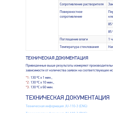
Сопротивление растворителя
Зам
Поверхностное
Пер
сопротивление
кл
85 
85 
Поглощение влаги
1 ч
Температура стеклования
Наг
ТЕХНИЧЕСКАЯ ДОКУМЕНТАЦИЯ
Приведенные выше результаты измеряют производительно
зависимости от количества заявок на соответствующее и
*1
: 130 ºC х 1 мин.,
*2
: 130 ºC х 10 мин.,
*3
: 130 ºC х 60 мин.
ТЕХНИЧЕСКАЯ ДОКУМЕНТАЦИЯ
Техническая информация JU-110-3 (ENG)