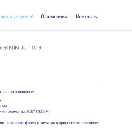
ция и услуги
О компании
Контакты
лей KOKI JU-110-3
тажа до оплавления.
я
ании
 чип-элементы 0402' (1005М)
яет сохранить форму отпечатка в процессе отверждения