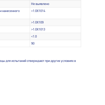
Не выявлено
км нанесенного
>1.0X1014
>1.0X109
>1.0X1013
<1.0
90
зцы для испытаний отверждают при других условиях в