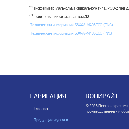
* 1
вискозиметр Малькольма спирального типа, PCU-2 при 25
* 2
в соответствии со стандартом JIS
Техническая информация S3X48-M406ECO (ENG)
Техническая информация S3X48-M406ECO (РУС)
НАВИГАЦИЯ
КОПИРАЙТ
© 2026 Поставка различ
Главная
производственных и обс
Продукция и услуги