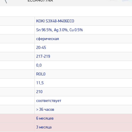
KOKI S3X48-M406ECO
Sn 96.5%, Ag 3.0%, Cu 0.5%
сферическая
20-45
217-219
0,0
ROL0
11,5
210
соответствует
> 36 часов
6 месяцев
3 месяца