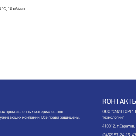
 °C, 10 об/мин
КОНТАКТ
ных промышленных материалов для
ООО "СМИТТОРГ". 
луживающих компаний. Все права защищены.
технологии"
410012. г.Саратов,
(8452) 57-24-15, 4