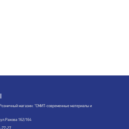
Ы
Розничный магазин: "СМИТ-современные материалы и
 ул.Рахова 162/164
3-77-27