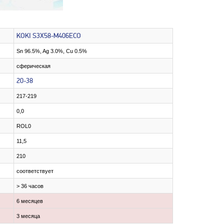
KOKI S3X58-M406ECO
Sn 96.5%, Ag 3.0%, Cu 0.5%
сферическая
20-38
217-219
0,0
ROL0
11,5
210
соответствует
> 36 часов
6 месяцев
3 месяца