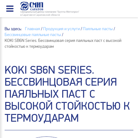
Вы здесь:
Главная
/
Продукция и услуги
/
Паяльные пасты
/
Бессвинцовые паяльные пасты
/
KOKI SB6N Series. Бессвинцовая серия паяльных паст с высокой
стойкостью к термоударам
KOKI SB6N SERIES.
БЕССВИНЦОВАЯ СЕРИЯ
ПАЯЛЬНЫХ ПАСТ С
ВЫСОКОЙ СТОЙКОСТЬЮ К
ТЕРМОУДАРАМ