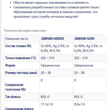
Обеспечивает хорошую смачиваемость и паяемость.
Специально разработанные составы сплавов препятствуют
образованию интерметаллидов в паяном соединении, что
продлевает срок службы печатных модулей.
Технические характеристики
Паяльная паста
SB6N58-M500SI
SB6N58-N300
Состав сплава (%)
Sn 90%, Ag 3,5%, In
Sn 90%, Ag 3,5%, In
6,0%, Bi 0,5%
6,0%, Bi 0,5%
Точка плавления (°C)
202 ~ 210
202 ~ 210
Форма
Сферическая
Сферическая
Размер частицы (мкм)
20 ~ 38
20 ~ 38
0
0
Содержание
галогенов (%)
Тип флюса
ROL 0
ROL 0
11.1±1.0
9,6±1.0
Содержание флюса