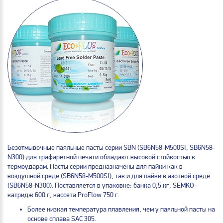
Безотмывочные паяльные пасты серии SBN (SB6N58-M500SI, SB6N58-
N300) для трафаретной печати обладают высокой стойкостью к
термоударам. Пасты серии предназначены для пайки как в
воздушной среде (SB6N58-M500SI), так и для пайки в азотной среде
(SB6N58-N300). Поставляется в упаковке: банка 0,5 кг, SEMKO-
катридж 600 г, кассета ProFlow 750 г.
Более низкая температура плавления, чем у паяльной пасты на
основе сплава SAC 305.