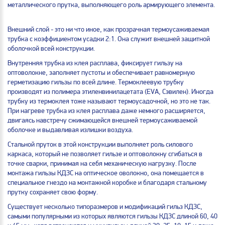
металлического прутка, выполняющего роль армирующего элемента.
Внешний слой - это ни что иное, как прозрачная термоусаживаемая
трубка с коэффициентом усадки 2:1. Она служит внешней защитной
оболочкой всей конструкции.
Внутренняя трубка из клея расплава, фиксирует гильзу на
оптоволокне, заполняет пустоты и обеспечивает равномерную
герметизацию гильзы по всей длине. Термоклеевую трубку
производят из полимера этиленвинилацетата (EVA, Сэвилен). Иногда
трубку из термоклея тоже называют термоусадочной, но это не так.
При нагреве трубка из клея расплава даже немного расширяется,
двигаясь навстречу сжимающейся внешней термоусаживаемой
оболочке и выдавливая излишки воздуха.
Стальной пруток в этой конструкции выполняет роль силового
каркаса, который не позволяет гильзе и оптоволокну сгибаться в
точке сварки, принимая на себя механическую нагрузку. После
монтажа гильзы КДЗС на оптическое оволокно, она помещается в
специальное гнездо на монтажной коробке и благодаря стальному
прутку сохраняет свою форму.
Существует несколько типоразмеров и модификаций гильз КДЗС,
самыми популярными из которых являются гильзы КДЗС длиной 60, 40