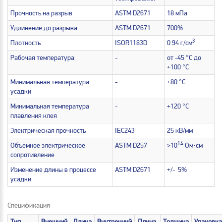
Прочность на разрыв
ASTM D2671
18 мПа
Удлинение до разрыва
ASTM D2671
700%
3
Плотность
ISOR1183D
0.94 г/см
Рабочая температура
-
от -45 °С до
+100 °С
Минимальная температура
-
+80 °С
усадки
Минимальная температура
-
+120 °С
плавления клея
Электрическая прочность
IEC243
25 кВ/мм
14
Объёмное электрическое
ASTM D257
>10
Ом·см
сопротивление
Изменение длины в процессе
ASTM D2671
+/- 5%
усадки
Спецификация
Тип
Внешний
Длина
Внутренний
Длина
Толщина
Упаковка