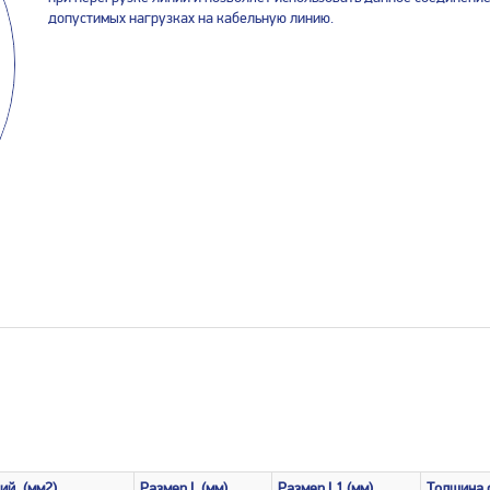
допустимых нагрузках на кабельную линию.
ий, (мм2)
Размер
L (
мм)
Размер
L1 (
мм
)
Толщина 