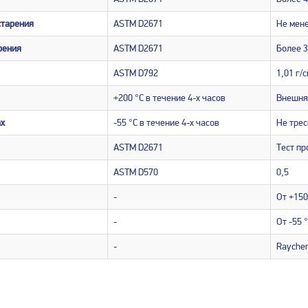
старения
ASTM D2671
Не мен
рения
ASTM D2671
Более 
ASTM D792
1,01 г/
+200 °С в течение 4-х часов
Внешняя
ах
-55 °С в течение 4-х часов
Не трес
ASTM D2671
Тест п
ASTM D570
0,5
-
От +150
-
От -55 
-
Raychem