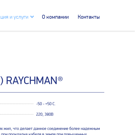
ция и услуги
О компании
Контакты
) RAYCHMAN®
-50 - +50 C.
220, 380В
х жил, что делает данное соединение более надежным
е при прокладке кабеля в земле при повышенных