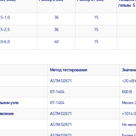
гильзы
S
,5-1,0
36
15
,5-2,5
36
15
,0-6,0
40
15
Метод тестирования
Значен
ASTM D2671
>20 кВ/
RT-1404
600 В
льном узле
RT-1404
Менее 2
ивление
ASTM D2671
>1014 
ASTM D2671
Не мен
ASTM D2671
Более 