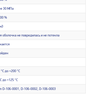
ее 30 МПа
300 %
см3
 оболочка не повредилась и не потекла
кается
ройден
 °С до +200 °С
°С до +125 °С
 D-106-0001, D-106-0002, D-106-0003