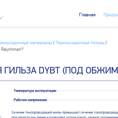
Главная
Продук
рмоусадочные материалы
/
Термоусадочные гильзы
/
) Raychman®
ГИЛЬЗА DYBT (ПОД ОБЖИМ
Температура эксплуатации
Рабочее напряжение
Сечение токопроводящей жилы превышает сечение токопроводящи
при перегрузке линии и позволяет использовать данное соединени