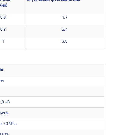
(мм)
0,8
1,7
0,8
2,4
1
3,6
ие
мм
,0 мВ
Ом/см
ее 30 МПа
400 %