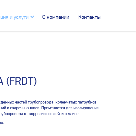
ция и услуги
О компании
Контакты
 (FRDT)
жденных частей трубопровода: коленчатых патрубков
ений и сварочных швов. Применяется для изолирования
убопровода от коррозии по всей его длине.
во.