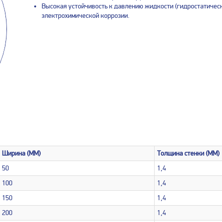
Высокая устойчивость к давлению жидкости (гидростатическ
электрохимической коррозии.
Ширина (MM)
Толщина стенки (MM)
50
1,4
100
1,4
150
1,4
200
1,4