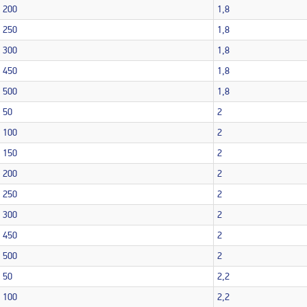
200
1,8
250
1,8
300
1,8
450
1,8
500
1,8
50
2
100
2
150
2
200
2
250
2
300
2
450
2
500
2
50
2,2
100
2,2