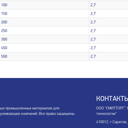
100
2,7
150
2,7
200
2,7
250
2,7
300
2,7
450
2,7
500
2,7
КОНТАКТ
ных промышленных материалов для
ООО "СМИТТОРГ". 
луживающих компаний. Все права защищены.
технологии"
410012. г.Саратов,