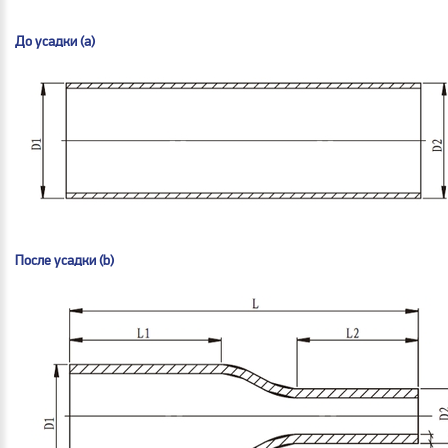
До усадки (а)
После усадки (b)