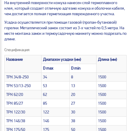
На внутренней поверхности кожуха нанесен слой термоплавкого
клея, который создает отличную адгезию кожуха и оболочки кабеля,
чем достигается полная герметизация поврежденного участка.
Усадка осуществляется при помощи газовой (пропан-бутановой)
горелки. Металлический замок состоит из 3-х частей по 0,5 метра. На
месте монтажа замок и термоусадочную манжету можно подрезать по
длине.
Спецификация
Название
Диапазон усадки (мм)
Длина (мм)
D max
D min
ТРК 34/8-250
34
8
1500
ТРК 53/13-250
53
13
1500
ТРК 62/20
62
20
1500
ТРК 85/27
85
27
1500
ТРК 122/30
122
30
1500
ТРК 146/38
146
38
1500
ТРК 175/50
175
50
1500