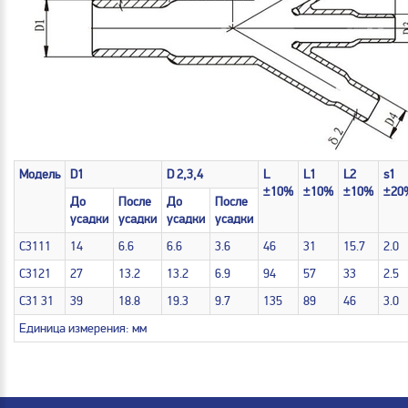
Модель
D1
D 2,3,4
L
L1
L2
s1
±10%
±10%
±10%
±20
До
После
До
После
усадки
усадки
усадки
усадки
C3111
14
6.6
6.6
3.6
46
31
15.7
2.0
C3121
27
13.2
13.2
6.9
94
57
33
2.5
C31 31
39
18.8
19.3
9.7
135
89
46
3.0
Единица измерения: мм